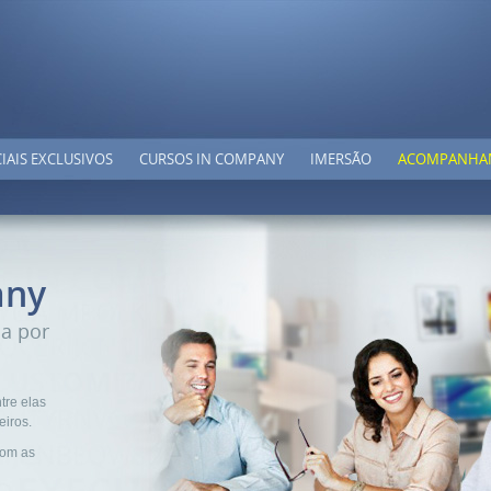
IAIS EXCLUSIVOS
CURSOS IN COMPANY
IMERSÃO
ACOMPANHA
any
da por
tre elas
eiros.
com as