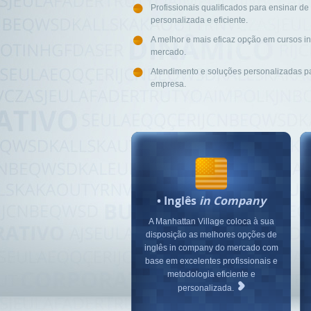
Profissionais qualificados para ensinar de
personalizada e eficiente.
A melhor e mais eficaz opção em cursos 
mercado.
Atendimento e soluções personalizadas p
empresa.
Stop
•
Inglês
in Company
A Manhattan Village coloca à sua
disposição as melhores opções de
inglês in company do mercado com
base em excelentes profissionais e
metodologia eficiente e
personalizada.