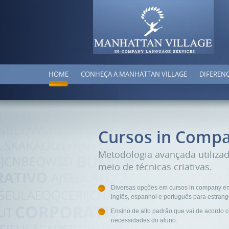
HOME
CONHEÇA A MANHATTAN VILLAGE
DIFERENC
Cursos in Comp
Metodologia avançada utiliza
meio de técnicas criativas.
Diversas opções em cursos in company en
inglês, espanhol e português para estrang
Ensino de alto padrão que vai de acordo 
necessidades do aluno.