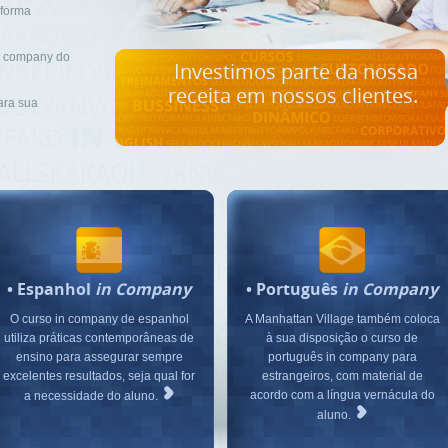
 forma
in company do
Investimos parte da nossa
receita em nossos clientes.
ara sua
•
Espanhol
in Company
•
Português
in Company
O curso in company de espanhol
A Manhattan Village também coloca
utiliza práticas contemporâneas de
à sua disposição o curso de
ensino para assegurar sempre
português in company para
excelentes resultados, seja qual for
estrangeiros, com material de
acordo com a língua vernácula do
a necessidade do aluno.
aluno.