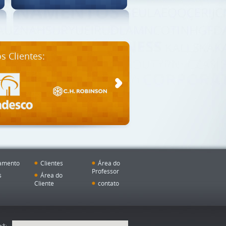
s Clientes:
amento
Clientes
Área do
Professor
s
Área do
Cliente
contato