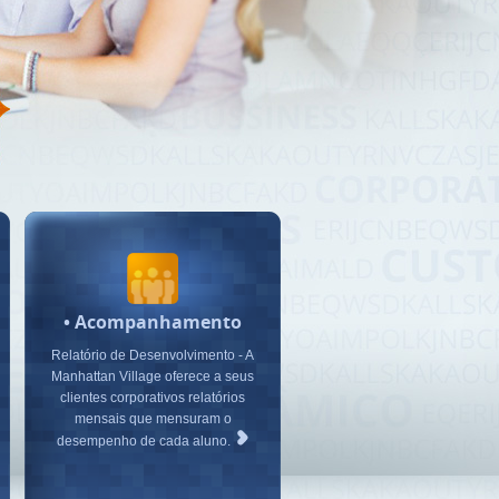
•
Acompanhamento
Relatório de Desenvolvimento - A
Manhattan Village oferece a seus
clientes corporativos relatórios
mensais que mensuram o
desempenho de cada aluno.